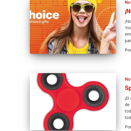
No
¡N
¡N
You
emp
par
Po
No
Sp
¡El
de 
tod
to
Po