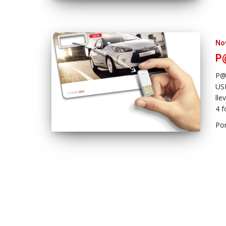
No
P@
P@p
USB
lle
4 f
Po