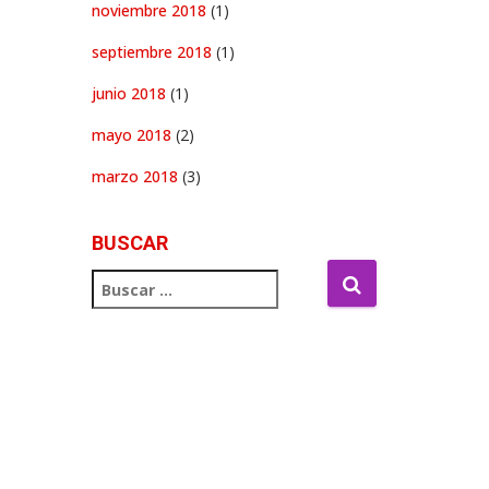
noviembre 2018
(1)
septiembre 2018
(1)
junio 2018
(1)
mayo 2018
(2)
marzo 2018
(3)
BUSCAR
B
u
s
c
a
r
: