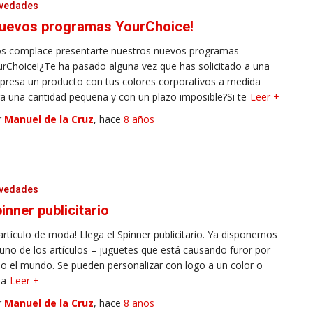
vedades
uevos programas YourChoice!
os complace presentarte nuestros nuevos programas
rChoice!¿Te ha pasado alguna vez que has solicitado a una
resa un producto con tus colores corporativos a medida
a una cantidad pequeña y con un plazo imposible?Si te
Leer +
r
Manuel de la Cruz
, hace
8 años
vedades
inner publicitario
 artículo de moda! Llega el Spinner publicitario. Ya disponemos
uno de los artículos – juguetes que está causando furor por
o el mundo. Se pueden personalizar con logo a un color o
da
Leer +
r
Manuel de la Cruz
, hace
8 años